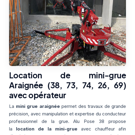
Thermographie
ACTUALITÉS
Nos Formules
CONTACT
ETRE RAPPELÉ
Location de mini-grue
Araignée (38, 73, 74, 26, 69)
avec opérateur
La
mini grue araignée
permet des travaux de grande
précision, avec manipulation et expertise du conducteur
professionnel de la grue. Alu Pose 38 propose
la
location de la mini-grue
avec chauffeur afin