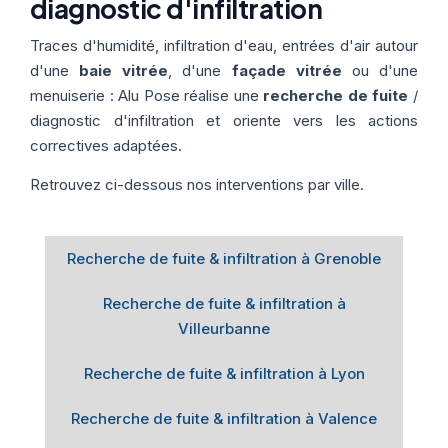
diagnostic d'infiltration
Thermographie
ACTUALITÉS
Nos Formules
Traces d'humidité, infiltration d'eau, entrées d'air autour
d'une
baie vitrée
, d'une
façade vitrée
ou d'une
CONTACT
menuiserie : Alu Pose réalise une
recherche de fuite
/
diagnostic d'infiltration et oriente vers les actions
correctives adaptées.
ETRE RAPPELÉ
Retrouvez ci-dessous nos interventions par ville.
Recherche de fuite & infiltration à Grenoble
Recherche de fuite & infiltration à
Villeurbanne
Recherche de fuite & infiltration à Lyon
Recherche de fuite & infiltration à Valence