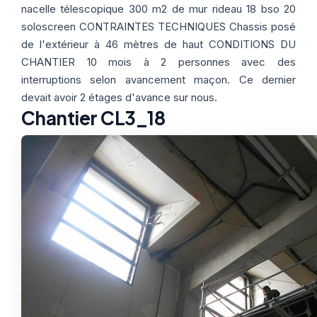
Thermographie
ACTUALITÉS
Nos Formules
nacelle télescopique 300 m2 de mur rideau 18 bso 20
soloscreen CONTRAINTES TECHNIQUES Chassis posé
de l'extérieur à 46 mètres de haut CONDITIONS DU
CHANTIER 10 mois à 2 personnes avec des
CONTACT
interruptions selon avancement maçon. Ce dernier
devait avoir 2 étages d'avance sur nous.
ETRE RAPPELÉ
Chantier CL3_18