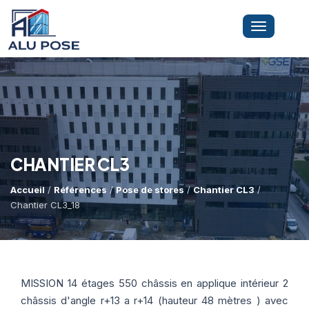
Toggle
navigation
LA SOCIÉTÉ
PRESTATIONS
CHANTIER CL3
Accueil
/
Références
/
Pose de stores
/
Chantier CL3
/
MINI-GRUE ARAIGNÉE
Dépannage Vitrages
Chantier CL3_18
Vitrine Magasin
RÉFÉRENCES
Expertise Bris De Glace
Capacité De Levage
MISSION 14 étages 550 châssis en applique intérieur 2
Recherche De Fuite
Accès Difficiles
châssis d'angle r+13 a r+14 (hauteur 48 mètres ) avec