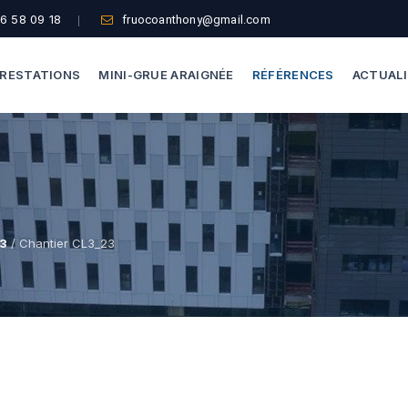
6 58 09 18
fruocoanthony@gmail.com
RESTATIONS
MINI-GRUE ARAIGNÉE
RÉFÉRENCES
ACTUAL
Dépannage Vitrages
Capacité De Levage
Vitrine Magasin
Accès Difficiles
Expertise Bris De Glace
Nos Formules
L3
/ Chantier CL3_23
Recherche De Fuite
Thermographie