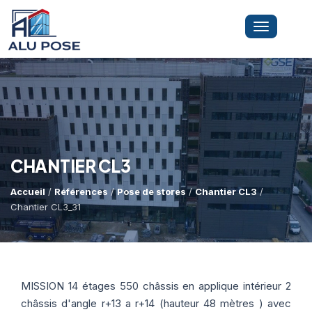
Toggle
navigation
LA SOCIÉTÉ
PRESTATIONS
CHANTIER CL3
Accueil
/
Références
/
Pose de stores
/
Chantier CL3
/
MINI-GRUE ARAIGNÉE
Dépannage Vitrages
Chantier CL3_31
Vitrine Magasin
RÉFÉRENCES
Expertise Bris De Glace
Capacité De Levage
MISSION 14 étages 550 châssis en applique intérieur 2
Recherche De Fuite
Accès Difficiles
châssis d'angle r+13 a r+14 (hauteur 48 mètres ) avec