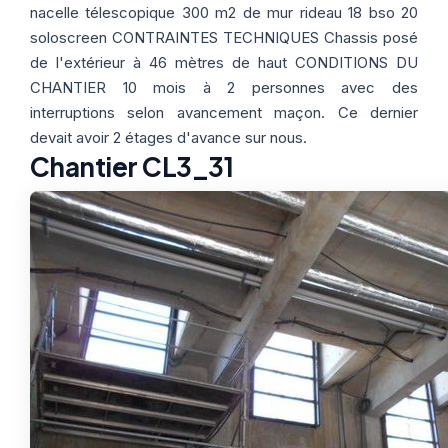
Thermographie
ACTUALITÉS
Nos Formules
nacelle télescopique 300 m2 de mur rideau 18 bso 20
soloscreen CONTRAINTES TECHNIQUES Chassis posé
de l'extérieur à 46 mètres de haut CONDITIONS DU
CHANTIER 10 mois à 2 personnes avec des
CONTACT
interruptions selon avancement maçon. Ce dernier
devait avoir 2 étages d'avance sur nous.
ETRE RAPPELÉ
Chantier CL3_31