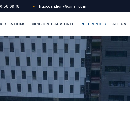
6 58 09 18
fruocoanthony@gmail.com
RESTATIONS
MINI-GRUE ARAIGNÉE
RÉFÉRENCES
ACTUAL
Dépannage Vitrages
Capacité De Levage
Vitrine Magasin
Accès Difficiles
Expertise Bris De Glace
Nos Formules
Recherche De Fuite
Thermographie