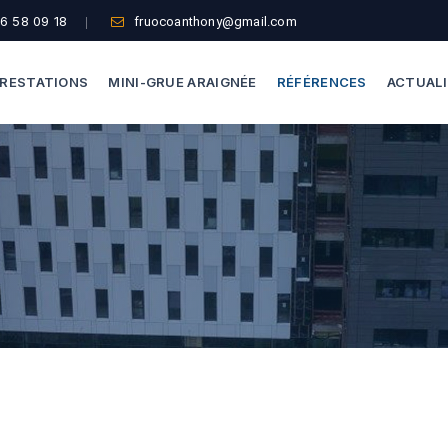
6 58 09 18
fruocoanthony@gmail.com
RESTATIONS
MINI-GRUE ARAIGNÉE
RÉFÉRENCES
ACTUAL
Dépannage Vitrages
Capacité De Levage
Vitrine Magasin
Accès Difficiles
Expertise Bris De Glace
Nos Formules
Recherche De Fuite
Thermographie