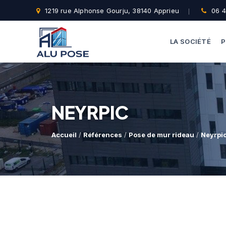
1219 rue Alphonse Gourju, 38140 Apprieu
06 4
LA SOCIÉTÉ
P
NEYRPIC
Accueil
/
Références
/
Pose de mur rideau
/
Neyrpi