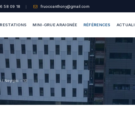
6 58 09 18
fruocoanthony@gmail.com
RESTATIONS
MINI-GRUE ARAIGNÉE
RÉFÉRENCES
ACTUAL
Dépannage Vitrages
Capacité De Levage
Vitrine Magasin
Accès Difficiles
Expertise Bris De Glace
Nos Formules
c
/ Neyrpic - 10
Recherche De Fuite
Thermographie