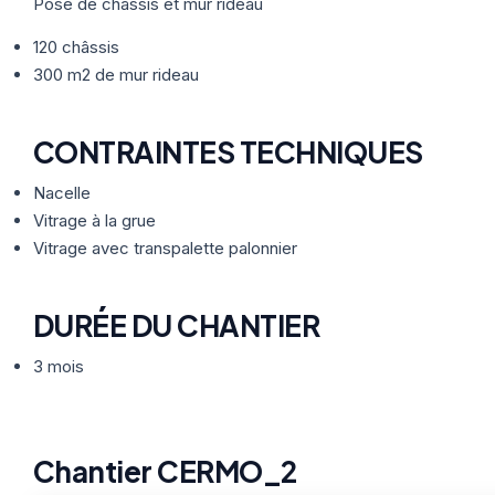
Thermographie
Pose de châssis et mur rideau
ACTUALITÉS
Nos Formules
120 châssis
300 m2 de mur rideau
CONTACT
CONTRAINTES TECHNIQUES
ETRE RAPPELÉ
Nacelle
Vitrage à la grue
Vitrage avec transpalette palonnier
DURÉE DU CHANTIER
3 mois
Chantier CERMO_2