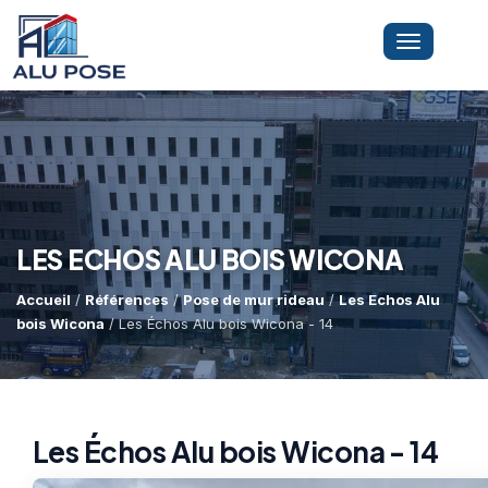
Toggle
navigation
LA SOCIÉTÉ
PRESTATIONS
LES ECHOS ALU BOIS WICONA
Accueil
/
Références
/
Pose de mur rideau
/
Les Echos Alu
MINI-GRUE ARAIGNÉE
Dépannage Vitrages
bois Wicona
/ Les Échos Alu bois Wicona - 14
Vitrine Magasin
RÉFÉRENCES
Expertise Bris De Glace
Capacité De Levage
Les Échos Alu bois Wicona - 14
Recherche De Fuite
Accès Difficiles