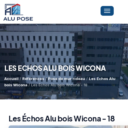
Toggle
navigation
LA SOCIÉTÉ
PRESTATIONS
LES ECHOS ALU BOIS WICONA
Accueil
/
Références
/
Pose de mur rideau
/
Les Echos Alu
MINI-GRUE ARAIGNÉE
Dépannage Vitrages
bois Wicona
/ Les Échos Alu bois Wicona - 18
Vitrine Magasin
RÉFÉRENCES
Expertise Bris De Glace
Capacité De Levage
Les Échos Alu bois Wicona - 18
Recherche De Fuite
Accès Difficiles