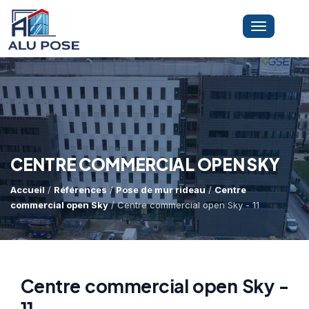
Toggle
navigation
LA SOCIÉTÉ
PRESTATIONS
CENTRE COMMERCIAL OPEN SKY
Accueil
/
Références
/
Pose de mur rideau
/
Centre
MINI-GRUE ARAIGNÉE
Dépannage Vitrages
commercial open Sky
/ Centre commercial open Sky - 11
Vitrine Magasin
RÉFÉRENCES
Expertise Bris De Glace
Capacité De Levage
Centre commercial open Sky -
Recherche De Fuite
Accès Difficiles
11