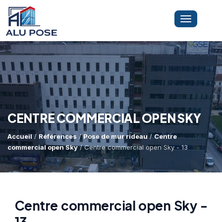
Toggle
navigation
LA SOCIÉTÉ
PRESTATIONS
CENTRE COMMERCIAL OPEN SKY
Accueil
/
Références
/
Pose de mur rideau
/
Centre
MINI-GRUE ARAIGNÉE
Dépannage Vitrages
commercial open Sky
/ Centre commercial open Sky - 13
Vitrine Magasin
RÉFÉRENCES
Expertise Bris De Glace
Capacité De Levage
Centre commercial open Sky -
Recherche De Fuite
Accès Difficiles
13