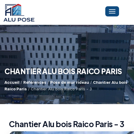
Toggle
navigation
LA SOCIÉTÉ
PRESTATIONS
CHANTIER ALU BOIS RAICO PARIS
Accueil
/
Références
/
Pose de mur rideau
/
Chantier Alu bois
MINI-GRUE ARAIGNÉE
Dépannage Vitrages
Raico Paris
/ Chantier Alu bois Raico Paris - 3
Vitrine Magasin
RÉFÉRENCES
Expertise Bris De Glace
Capacité De Levage
Chantier Alu bois Raico Paris - 3
Recherche De Fuite
Accès Difficiles