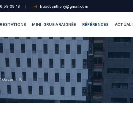
6 58 09 18
fruocoanthony@gmail.com
RESTATIONS
MINI-GRUE ARAIGNÉE
RÉFÉRENCES
ACTUAL
Dépannage Vitrages
Capacité De Levage
Vitrine Magasin
Accès Difficiles
Expertise Bris De Glace
Nos Formules
/ Gacon - 10
Recherche De Fuite
Thermographie