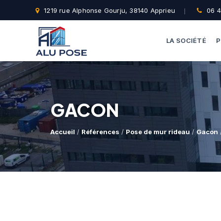
1219 rue Alphonse Gourju, 38140 Apprieu
06 4
LA SOCIÉTÉ
P
GACON
Accueil
/
Références
/
Pose de mur rideau
/
Gacon