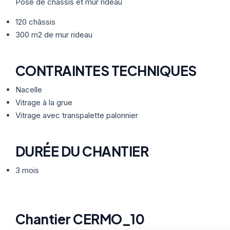
Thermographie
Pose de châssis et mur rideau
ACTUALITÉS
Nos Formules
120 châssis
300 m2 de mur rideau
CONTACT
CONTRAINTES TECHNIQUES
ETRE RAPPELÉ
Nacelle
Vitrage à la grue
Vitrage avec transpalette palonnier
DURÉE DU CHANTIER
3 mois
Chantier CERMO_10