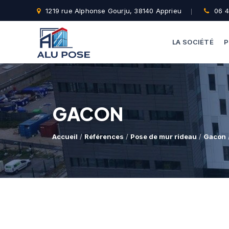
1219 rue Alphonse Gourju, 38140 Apprieu
06 4
LA SOCIÉTÉ
P
GACON
Accueil
/
Références
/
Pose de mur rideau
/
Gacon