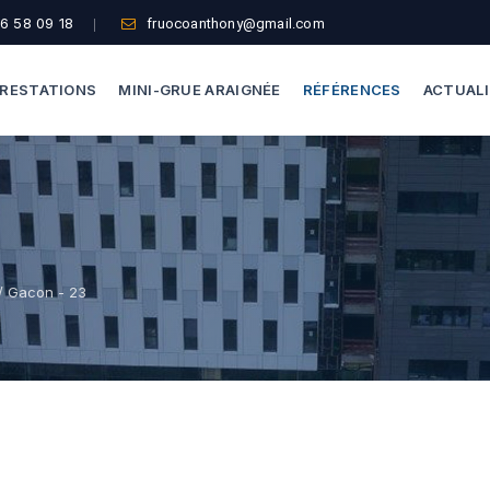
6 58 09 18
fruocoanthony@gmail.com
RESTATIONS
MINI-GRUE ARAIGNÉE
RÉFÉRENCES
ACTUAL
Dépannage Vitrages
Capacité De Levage
Vitrine Magasin
Accès Difficiles
Expertise Bris De Glace
Nos Formules
/ Gacon - 23
Recherche De Fuite
Thermographie