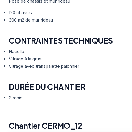
Thermographie
Pose de châssis et mur rideau
ACTUALITÉS
Nos Formules
120 châssis
300 m2 de mur rideau
CONTACT
CONTRAINTES TECHNIQUES
ETRE RAPPELÉ
Nacelle
Vitrage à la grue
Vitrage avec transpalette palonnier
DURÉE DU CHANTIER
3 mois
Chantier CERMO_12