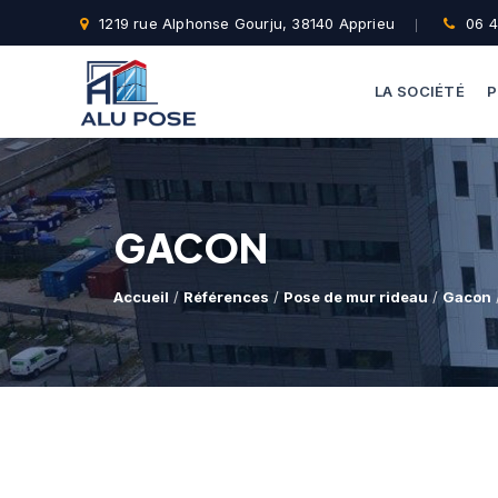
1219 rue Alphonse Gourju, 38140 Apprieu
06 4
LA SOCIÉTÉ
P
GACON
Accueil
/
Références
/
Pose de mur rideau
/
Gacon