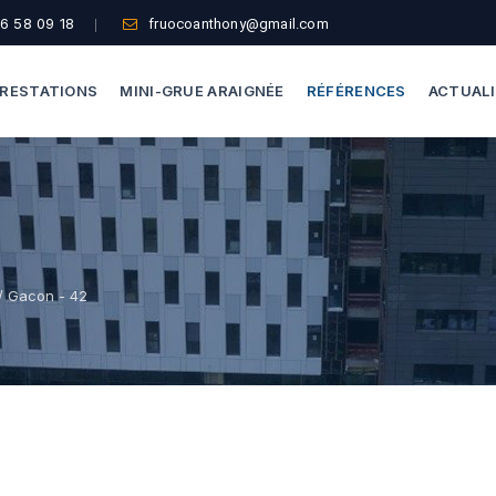
6 58 09 18
fruocoanthony@gmail.com
RESTATIONS
MINI-GRUE ARAIGNÉE
RÉFÉRENCES
ACTUAL
Dépannage Vitrages
Capacité De Levage
Vitrine Magasin
Accès Difficiles
Expertise Bris De Glace
Nos Formules
/ Gacon - 42
Recherche De Fuite
Thermographie