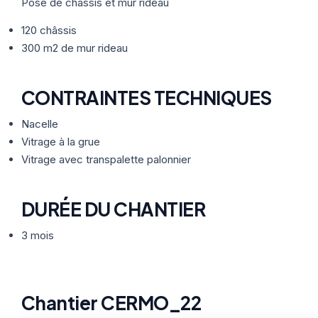
Thermographie
Pose de châssis et mur rideau
ACTUALITÉS
Nos Formules
120 châssis
300 m2 de mur rideau
CONTACT
CONTRAINTES TECHNIQUES
ETRE RAPPELÉ
Nacelle
Vitrage à la grue
Vitrage avec transpalette palonnier
DURÉE DU CHANTIER
3 mois
Chantier CERMO_22