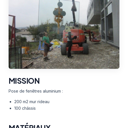
Thermographie
ACTUALITÉS
Nos Formules
CONTACT
ETRE RAPPELÉ
MISSION
Pose de fenêtres aluminium :
200 m2 mur rideau
100 châssis
MATÉRIAUX