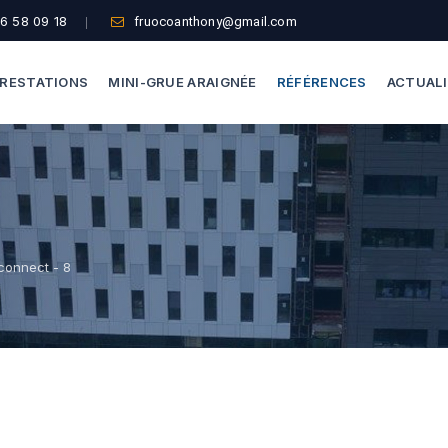
6 58 09 18
fruocoanthony@gmail.com
RESTATIONS
MINI-GRUE ARAIGNÉE
RÉFÉRENCES
ACTUAL
Dépannage Vitrages
Capacité De Levage
Vitrine Magasin
Accès Difficiles
Expertise Bris De Glace
Nos Formules
connect - 8
Recherche De Fuite
Thermographie