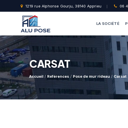
1219 rue Alphonse Gourju, 38140 Apprieu
06 4
LA SOCIÉTÉ
P
CARSAT
Accueil
/
Références
/
Pose de mur rideau
/
Carsat