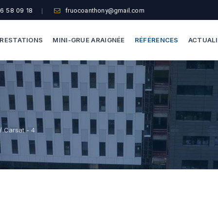
6 58 09 18
fruocoanthony@gmail.com
RESTATIONS
MINI-GRUE ARAIGNÉE
RÉFÉRENCES
ACTUAL
Dépannage Vitrages
Capacité De Levage
Vitrine Magasin
Accès Difficiles
Expertise Bris De Glace
Nos Formules
/ Carsat - 4
Recherche De Fuite
Thermographie