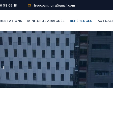
6 58 09 18
fruocoanthony@gmail.com
RESTATIONS
MINI-GRUE ARAIGNÉE
RÉFÉRENCES
ACTUAL
Dépannage Vitrages
Capacité De Levage
Vitrine Magasin
Accès Difficiles
Expertise Bris De Glace
Nos Formules
- 3
Recherche De Fuite
Thermographie