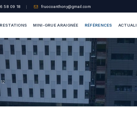
6 58 09 18
fruocoanthony@gmail.com
RESTATIONS
MINI-GRUE ARAIGNÉE
RÉFÉRENCES
ACTUAL
Dépannage Vitrages
Capacité De Levage
Vitrine Magasin
Accès Difficiles
Expertise Bris De Glace
Nos Formules
 12
Recherche De Fuite
Thermographie