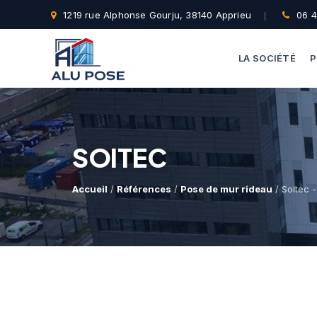
1219 rue Alphonse Gourju, 38140 Apprieu
06 4
LA SOCIÉTÉ
P
SOITEC
Accueil
/
Références
/
Pose de mur rideau
/ Soitec -