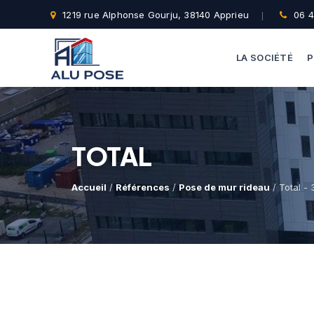
1219 rue Alphonse Gourju, 38140 Apprieu
06 4
LA SOCIÉTÉ
P
TOTAL
Accueil
/
Références
/
Pose de mur rideau
/ Total - 