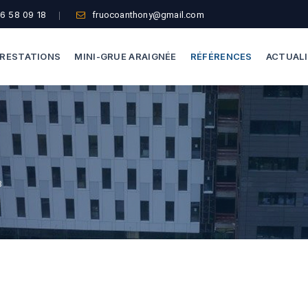
6 58 09 18
fruocoanthony@gmail.com
RESTATIONS
MINI-GRUE ARAIGNÉE
RÉFÉRENCES
ACTUAL
Dépannage Vitrages
Capacité De Levage
Vitrine Magasin
Accès Difficiles
Expertise Bris De Glace
Nos Formules
3
Recherche De Fuite
Thermographie