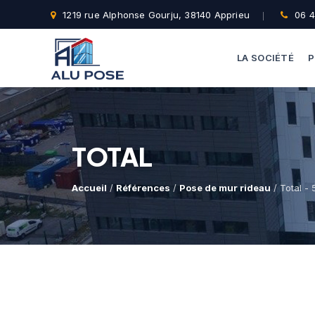
1219 rue Alphonse Gourju, 38140 Apprieu
06 4
LA SOCIÉTÉ
P
TOTAL
Accueil
/
Références
/
Pose de mur rideau
/ Total - 