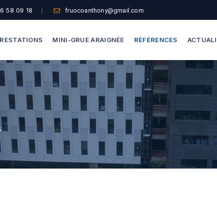
6 58 09 18
fruocoanthony@gmail.com
RESTATIONS
MINI-GRUE ARAIGNÉE
RÉFÉRENCES
ACTUAL
Dépannage Vitrages
Capacité De Levage
Vitrine Magasin
Accès Difficiles
Expertise Bris De Glace
Nos Formules
5
Recherche De Fuite
Thermographie