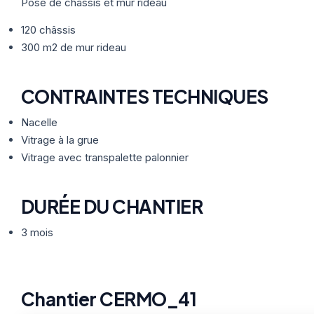
Thermographie
Pose de châssis et mur rideau
ACTUALITÉS
Nos Formules
120 châssis
300 m2 de mur rideau
CONTACT
CONTRAINTES TECHNIQUES
ETRE RAPPELÉ
Nacelle
Vitrage à la grue
Vitrage avec transpalette palonnier
DURÉE DU CHANTIER
3 mois
Chantier CERMO_41