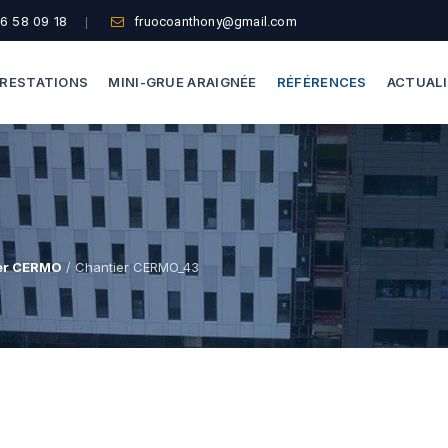
6 58 09 18
fruocoanthony@gmail.com
RESTATIONS
MINI-GRUE ARAIGNÉE
RÉFÉRENCES
ACTUAL
Dépannage Vitrages
Capacité De Levage
Vitrine Magasin
Accès Difficiles
Expertise Bris De Glace
Nos Formules
er CERMO
/ Chantier CERMO_43
Recherche De Fuite
Thermographie