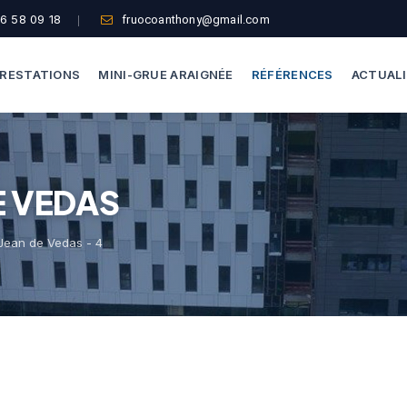
6 58 09 18
fruocoanthony@gmail.com
RESTATIONS
MINI-GRUE ARAIGNÉE
RÉFÉRENCES
ACTUAL
Dépannage Vitrages
Capacité De Levage
E VEDAS
Vitrine Magasin
Accès Difficiles
Expertise Bris De Glace
Nos Formules
 Jean de Vedas - 4
Recherche De Fuite
Thermographie