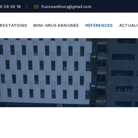
6 58 09 18
fruocoanthony@gmail.com
RESTATIONS
MINI-GRUE ARAIGNÉE
RÉFÉRENCES
ACTUAL
Dépannage Vitrages
Capacité De Levage
Vitrine Magasin
Accès Difficiles
Expertise Bris De Glace
Nos Formules
Recherche De Fuite
Thermographie