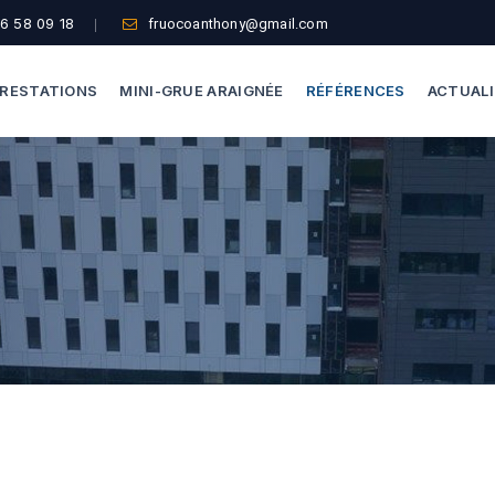
6 58 09 18
fruocoanthony@gmail.com
RESTATIONS
MINI-GRUE ARAIGNÉE
RÉFÉRENCES
ACTUAL
Dépannage Vitrages
Capacité De Levage
Vitrine Magasin
Accès Difficiles
Expertise Bris De Glace
Nos Formules
Recherche De Fuite
Thermographie