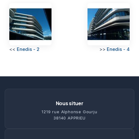
<<
Enedis - 2
>>
Enedis - 4
Nous situer
1219 rue Alphonse Gourju
38140 APPRIEU