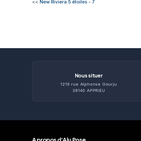
<<
New Riviera 5 étoiles - 7
Nous situer
1219 rue Alphonse Gourju
38140 APPRIEU
A propos d'Alu Pose