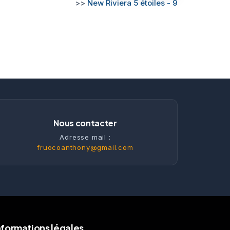
>>
New Riviera 5 étoiles - 9
Nous contacter
Adresse mail :
fruocoanthony@gmail.com
nformations légales