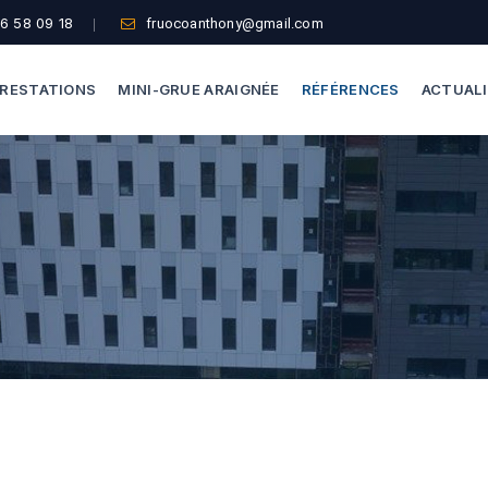
6 58 09 18
fruocoanthony@gmail.com
RESTATIONS
MINI-GRUE ARAIGNÉE
RÉFÉRENCES
ACTUAL
Dépannage Vitrages
Capacité De Levage
Vitrine Magasin
Accès Difficiles
Expertise Bris De Glace
Nos Formules
Recherche De Fuite
Thermographie