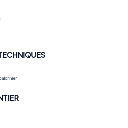
u
TECHNIQUES
palonnier
NTIER