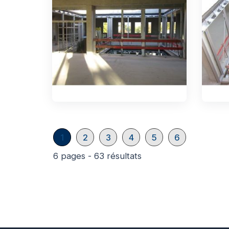
1
2
3
4
5
6
6 pages - 63 résultats