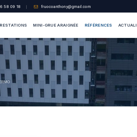
6 58 09 18
fruocoanthony@gmail.com
RESTATIONS
MINI-GRUE ARAIGNÉE
RÉFÉRENCES
ACTUAL
Dépannage Vitrages
Capacité De Levage
Vitrine Magasin
Accès Difficiles
Expertise Bris De Glace
Nos Formules
CERMO
Recherche De Fuite
Thermographie