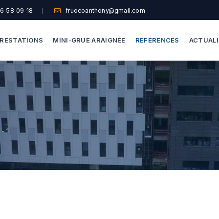
6 58 09 18
fruocoanthony@gmail.com
RESTATIONS
MINI-GRUE ARAIGNÉE
RÉFÉRENCES
ACTUAL
Dépannage Vitrages
Capacité De Levage
Vitrine Magasin
Accès Difficiles
Expertise Bris De Glace
Nos Formules
- 1
Recherche De Fuite
Thermographie