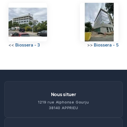
<<
Biossera - 3
>>
Biossera - 5
Nous situer
1219 rue Alphonse Gourju
38140 APPRIEU