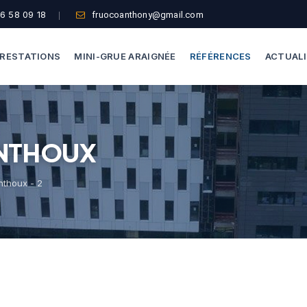
6 58 09 18
fruocoanthony@gmail.com
RESTATIONS
MINI-GRUE ARAIGNÉE
RÉFÉRENCES
ACTUAL
Dépannage Vitrages
Capacité De Levage
ONTHOUX
Vitrine Magasin
Accès Difficiles
Expertise Bris De Glace
Nos Formules
nthoux - 2
Recherche De Fuite
Thermographie