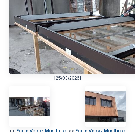
Thermographie
ACTUALITÉS
Nos Formules
CONTACT
ETRE RAPPELÉ
[25/03/2026]
<<
Ecole Vetraz Monthoux
>>
Ecole Vetraz Monthoux