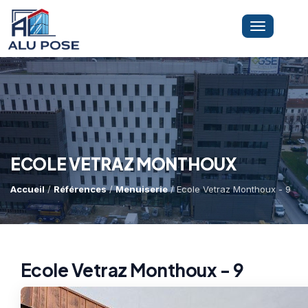
Toggle
navigation
LA SOCIÉTÉ
PRESTATIONS
ECOLE VETRAZ MONTHOUX
Accueil
/
Références
/
Menuiserie
/ Ecole Vetraz Monthoux - 9
MINI-GRUE ARAIGNÉE
Dépannage Vitrages
Vitrine Magasin
RÉFÉRENCES
Expertise Bris De Glace
Capacité De Levage
Ecole Vetraz Monthoux - 9
Recherche De Fuite
Accès Difficiles