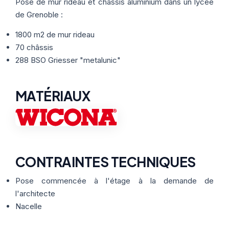
Thermographie
Pose de mur rideau et châssis aluminium dans un lycée
ACTUALITÉS
Nos Formules
de Grenoble :
1800 m2 de mur rideau
CONTACT
70 châssis
288 BSO Griesser "metalunic"
ETRE RAPPELÉ
MATÉRIAUX
CONTRAINTES TECHNIQUES
Pose commencée à l'étage à la demande de
l'architecte
Nacelle