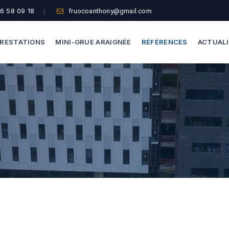
6 58 09 18
fruocoanthony@gmail.com
RESTATIONS
MINI-GRUE ARAIGNÉE
RÉFÉRENCES
ACTUAL
Dépannage Vitrages
Capacité De Levage
Vitrine Magasin
Accès Difficiles
Expertise Bris De Glace
Nos Formules
Recherche De Fuite
Thermographie