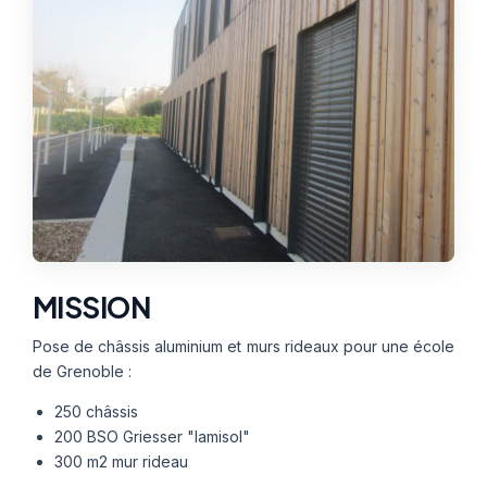
Thermographie
ACTUALITÉS
Nos Formules
CONTACT
ETRE RAPPELÉ
MISSION
Pose de châssis aluminium et murs rideaux pour une école
de Grenoble :
250 châssis
200 BSO Griesser "lamisol"
300 m2 mur rideau