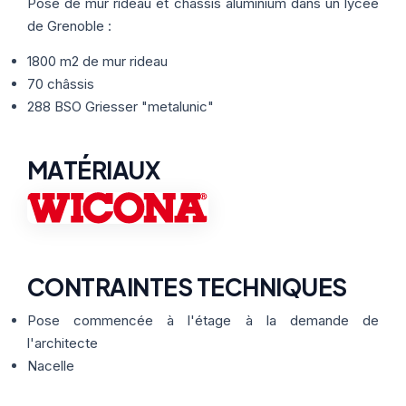
Thermographie
Pose de mur rideau et châssis aluminium dans un lycée
ACTUALITÉS
Nos Formules
de Grenoble :
1800 m2 de mur rideau
CONTACT
70 châssis
288 BSO Griesser "metalunic"
ETRE RAPPELÉ
MATÉRIAUX
CONTRAINTES TECHNIQUES
Pose commencée à l'étage à la demande de
l'architecte
Nacelle