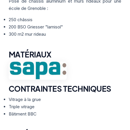
Thermographie
Pose de châssis aluminium et murs rideaux pour une
ACTUALITÉS
Nos Formules
école de Grenoble :
250 châssis
CONTACT
200 BSO Griesser "lamisol"
300 m2 mur rideau
ETRE RAPPELÉ
MATÉRIAUX
CONTRAINTES TECHNIQUES
Vitrage à la grue
Triple vitrage
Bâtiment BBC