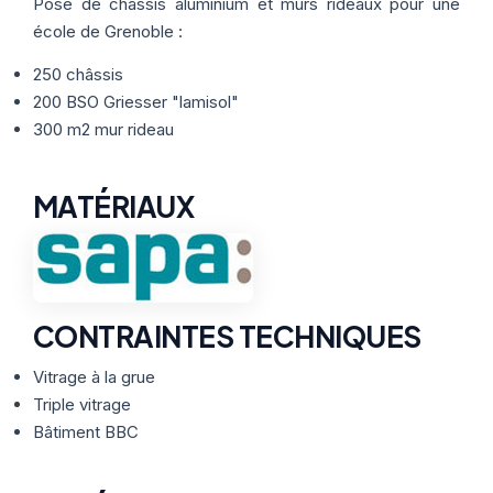
Thermographie
Pose de châssis aluminium et murs rideaux pour une
ACTUALITÉS
Nos Formules
école de Grenoble :
250 châssis
CONTACT
200 BSO Griesser "lamisol"
300 m2 mur rideau
ETRE RAPPELÉ
MATÉRIAUX
CONTRAINTES TECHNIQUES
Vitrage à la grue
Triple vitrage
Bâtiment BBC