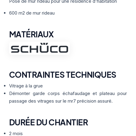
Thermographie
Pose de mur rideau pour une résidence d'habitation
ACTUALITÉS
Nos Formules
600 m2 de mur rideau
CONTACT
MATÉRIAUX
ETRE RAPPELÉ
CONTRAINTES TECHNIQUES
Vitrage à la grue
Démonter garde corps échafaudage et plateau pour
passage des vitrages sur le mr7 précision assuré.
DURÉE DU CHANTIER
2 mois