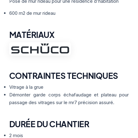
Thermographie
Pose de mur rideau pour une résidence d'habitation
ACTUALITÉS
Nos Formules
600 m2 de mur rideau
CONTACT
MATÉRIAUX
ETRE RAPPELÉ
CONTRAINTES TECHNIQUES
Vitrage à la grue
Démonter garde corps échafaudage et plateau pour
passage des vitrages sur le mr7 précision assuré.
DURÉE DU CHANTIER
2 mois