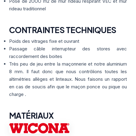
Thermographie
Pose de 2OOO m2 de mur rideau respirant VEC et mur
ACTUALITÉS
Nos Formules
rideau traditionnel
CONTACT
CONTRAINTES TECHNIQUES
Poids des vitrages fixe et ouvrant
ETRE RAPPELÉ
Passage câble interrupteur des stores avec
raccordement des boites
Très peu de jeu entre la maçonnerie et notre aluminium
8 mm. Il faut donc que nous contrôlions toutes les
altimétries allèges et linteaux. Nous faisons un rapport
en cas de soucis afin que le maçon ponce ou pique ou
charge .
MATÉRIAUX